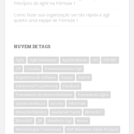
Princípios do
Agile
na Fórmula 1
Como fazer sua organização ser tão rápida e ágil
quanto uma equipe de Fórmula 1
NUVEM DE TAGS
Agile
Agile Developer
Apache Maven
API
ASP.NET
C#
Cascata
Desenvolvimento Ágil
Engenharia de Software
Equipe
Espiral
eXtreming Programming
Feedback
Frameworks de desenvolvimento
Frameworks ágeis
Gestão de Riscos
Groovy
Hibernate
Iterações Rápidas
JavaServer Faces
JBoss AS 7
JBoss EAP
JSF
Manifesto Ágil
Maven
Metodologias Tradicionais
MVP (Minimum Viable Product)