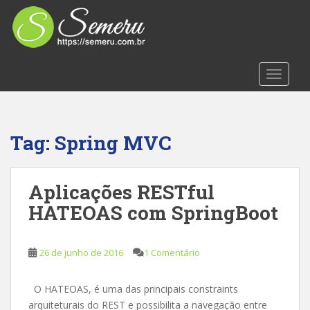
S
k
i
p
t
TOGGLE
o
m
a
i
Tag:
Spring MVC
n
c
o
Aplicações RESTful
n
HATEOAS com SpringBoot
t
e
n
26 de junho de 2016
1 Comentário
t
O HATEOAS, é uma das principais constraints
arquiteturais do REST e possibilita a navegação entre