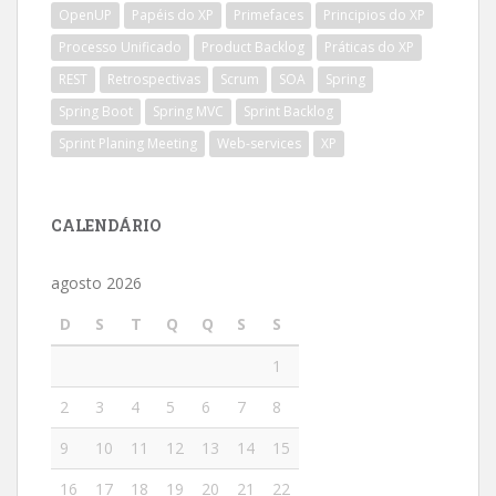
OpenUP
Papéis do XP
Primefaces
Principios do XP
Processo Unificado
Product Backlog
Práticas do XP
REST
Retrospectivas
Scrum
SOA
Spring
Spring Boot
Spring MVC
Sprint Backlog
Sprint Planing Meeting
Web-services
XP
CALENDÁRIO
agosto 2026
D
S
T
Q
Q
S
S
1
2
3
4
5
6
7
8
9
10
11
12
13
14
15
16
17
18
19
20
21
22