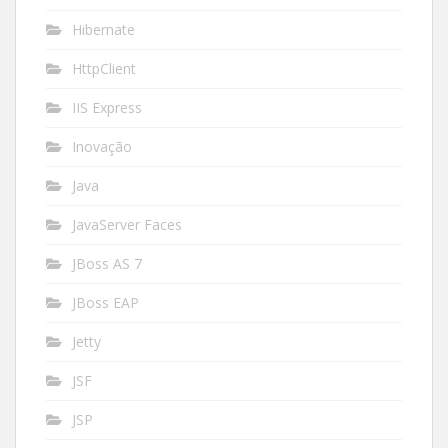
Hibernate
HttpClient
IIS Express
Inovação
Java
JavaServer Faces
JBoss AS 7
JBoss EAP
Jetty
JSF
JSP