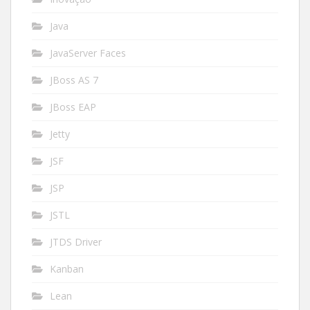
Java
JavaServer Faces
JBoss AS 7
JBoss EAP
Jetty
JSF
JSP
JSTL
JTDS Driver
Kanban
Lean