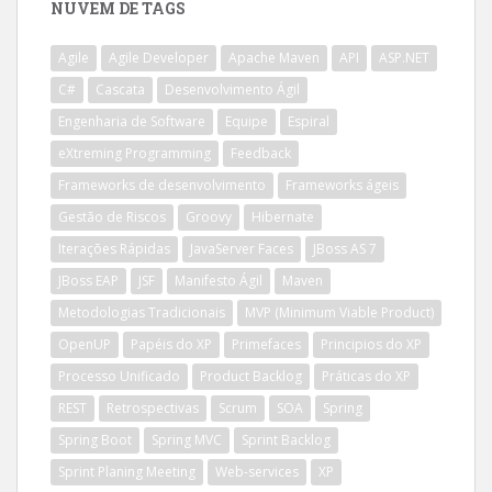
NUVEM DE TAGS
Agile
Agile Developer
Apache Maven
API
ASP.NET
C#
Cascata
Desenvolvimento Ágil
Engenharia de Software
Equipe
Espiral
eXtreming Programming
Feedback
Frameworks de desenvolvimento
Frameworks ágeis
Gestão de Riscos
Groovy
Hibernate
Iterações Rápidas
JavaServer Faces
JBoss AS 7
JBoss EAP
JSF
Manifesto Ágil
Maven
Metodologias Tradicionais
MVP (Minimum Viable Product)
OpenUP
Papéis do XP
Primefaces
Principios do XP
Processo Unificado
Product Backlog
Práticas do XP
REST
Retrospectivas
Scrum
SOA
Spring
Spring Boot
Spring MVC
Sprint Backlog
Sprint Planing Meeting
Web-services
XP