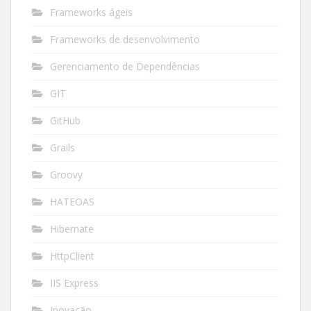
Frameworks ágeis
Frameworks de desenvolvimento
Gerenciamento de Dependências
GIT
GitHub
Grails
Groovy
HATEOAS
Hibernate
HttpClient
IIS Express
Inovação