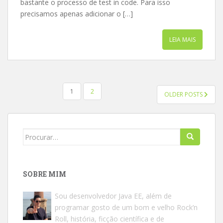
bastante o processo de test in code. Para isso
precisamos apenas adicionar o […]
LEIA MAIS
NAVEGAÇÃO
1
2
OLDER POSTS
POR
POSTS
Search
for:
SOBRE MIM
Sou desenvolvedor Java EE, além de
programar gosto de um bom e velho Rock’n
Roll, história, ficção científica e de