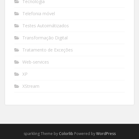
Tecnologia
Telefonia móvel
Testes Autoimátizados
Transformação Digital
Tratamento de Exceções
Web-services
XP
XStream
sparkling Theme by
Colorlib
Powered by
WordPress