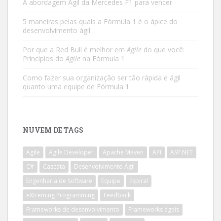
A abordagem Ágil da Mercedes F1 para vencer
5 maneiras pelas quais a Fórmula 1 é o ápice do
desenvolvimento ágil
Por que a Red Bull é melhor em
Agile
do que você:
Princípios do
Agile
na Fórmula 1
Como fazer sua organização ser tão rápida e ágil
quanto uma equipe de Fórmula 1
NUVEM DE TAGS
Agile
Agile Developer
Apache Maven
API
ASP.NET
C#
Cascata
Desenvolvimento Ágil
Engenharia de Software
Equipe
Espiral
eXtreming Programming
Feedback
Frameworks de desenvolvimento
Frameworks ágeis