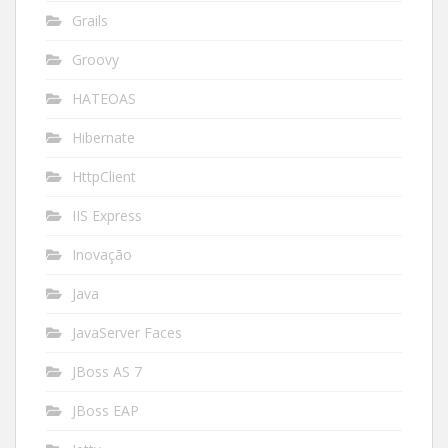
Grails
Groovy
HATEOAS
Hibernate
HttpClient
IIS Express
Inovação
Java
JavaServer Faces
JBoss AS 7
JBoss EAP