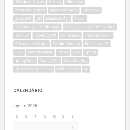
Gestão de Riscos
Groovy
Hibernate
Iterações Rápidas
JavaServer Faces
JBoss AS 7
JBoss EAP
JSF
Manifesto Ágil
Maven
Metodologias Tradicionais
MVP (Minimum Viable Product)
OpenUP
Papéis do XP
Primefaces
Principios do XP
Processo Unificado
Product Backlog
Práticas do XP
REST
Retrospectivas
Scrum
SOA
Spring
Spring Boot
Spring MVC
Sprint Backlog
Sprint Planing Meeting
Web-services
XP
CALENDÁRIO
agosto 2026
D
S
T
Q
Q
S
S
1