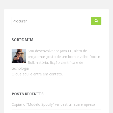
Search
for:
SOBRE MIM
Sou desenvolvedor Java EE, além de
programar gosto de um bom e velho Rock’n
Roll, história, ficção científica e de
tecnologia.
Clique aqui e entre em contato.
POSTS RECENTES
Copiar o “Modelo Spotify” vai destruir sua empresa