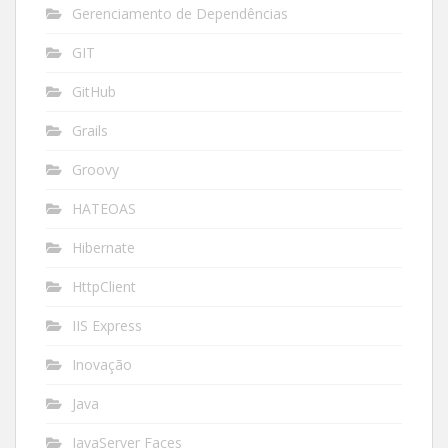
Gerenciamento de Dependências
GIT
GitHub
Grails
Groovy
HATEOAS
Hibernate
HttpClient
IIS Express
Inovação
Java
JavaServer Faces