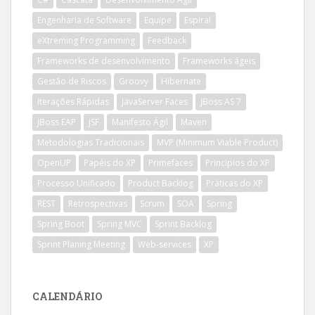
Engenharia de Software
Equipe
Espiral
eXtreming Programming
Feedback
Frameworks de desenvolvimento
Frameworks ágeis
Gestão de Riscos
Groovy
Hibernate
Iterações Rápidas
JavaServer Faces
JBoss AS 7
JBoss EAP
JSF
Manifesto Ágil
Maven
Metodologias Tradicionais
MVP (Minimum Viable Product)
OpenUP
Papéis do XP
Primefaces
Principios do XP
Processo Unificado
Product Backlog
Práticas do XP
REST
Retrospectivas
Scrum
SOA
Spring
Spring Boot
Spring MVC
Sprint Backlog
Sprint Planing Meeting
Web-services
XP
CALENDÁRIO