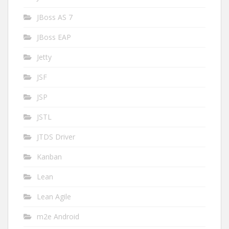
JBoss AS 7
JBoss EAP
Jetty
JSF
JSP
JSTL
JTDS Driver
Kanban
Lean
Lean Agile
m2e Android