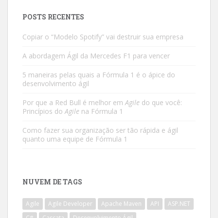
POSTS RECENTES
Copiar o “Modelo Spotify” vai destruir sua empresa
A abordagem Ágil da Mercedes F1 para vencer
5 maneiras pelas quais a Fórmula 1 é o ápice do
desenvolvimento ágil
Por que a Red Bull é melhor em
Agile
do que você:
Princípios do
Agile
na Fórmula 1
Como fazer sua organização ser tão rápida e ágil
quanto uma equipe de Fórmula 1
NUVEM DE TAGS
Agile
Agile Developer
Apache Maven
API
ASP.NET
C#
Cascata
Desenvolvimento Ágil