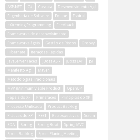
ASP.NET
C#
Cascata
Desenvolvimento Ágil
Engenharia de Software
Equipe
Espiral
eXtreming Programming
Feedback
Frameworks de desenvolvimento
Frameworks ágeis
Gestão de Riscos
Groovy
Hibernate
Iterações Rápidas
JavaServer Faces
JBoss AS 7
JBoss EAP
JSF
Manifesto Ágil
Maven
Metodologias Tradicionais
MVP (Minimum Viable Product)
OpenUP
Papéis do XP
Primefaces
Principios do XP
Processo Unificado
Product Backlog
Práticas do XP
REST
Retrospectivas
Scrum
SOA
Spring
Spring Boot
Spring MVC
Sprint Backlog
Sprint Planing Meeting