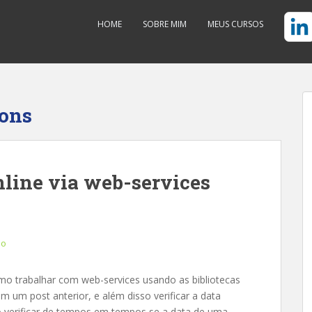
HOME
SOBRE MIM
MEUS CURSOS
ons
nline via web-services
io
omo trabalhar com web-services usando as bibliotecas
m um post anterior, e além disso verificar a data
io verificar de tempos em tempos se a data de uma