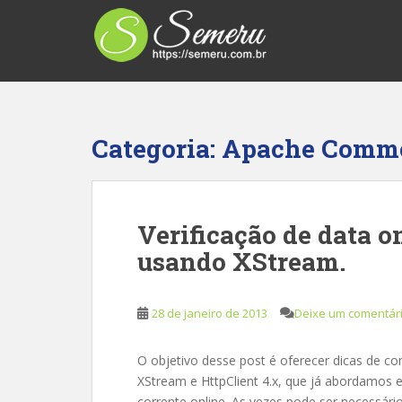
S
k
i
p
t
o
m
Categoria:
Apache Comm
a
i
n
c
Verificação de data o
o
usando XStream.
n
t
e
28 de janeiro de 2013
Deixe um comentár
n
t
O objetivo desse post é oferecer dicas de c
XStream e HttpClient 4.x, que já abordamos e
corrente online. As vezes pode ser necessár