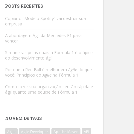
POSTS RECENTES
Copiar o “Modelo Spotify” vai destruir sua
empresa
A abordagem Ágil da Mercedes F1 para
vencer
5 maneiras pelas quais a Fórmula 1 é o ápice
do desenvolvimento ágil
Por que a Red Bull é melhor em
Agile
do que
você: Princípios do
Agile
na Fórmula 1
Como fazer sua organização ser tão rápida e
ágil quanto uma equipe de Fórmula 1
NUVEM DE TAGS
Agile
Agile Developer
Apache Maven
API