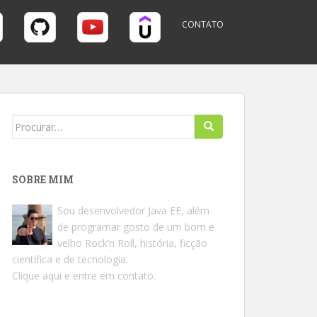
CONTATO
Search
for:
SOBRE MIM
Sou desenvolvedor Java EE, além
de programar gosto de um bom e
velho Rock’n Roll, história, ficção
científica e de tecnologia.
Clique aqui e entre em contato.