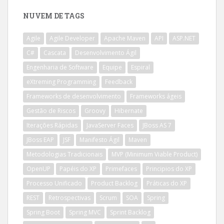
NUVEM DE TAGS
Agile
Agile Developer
Apache Maven
API
ASP.NET
C#
Cascata
Desenvolvimento Ágil
Engenharia de Software
Equipe
Espiral
eXtreming Programming
Feedback
Frameworks de desenvolvimento
Frameworks ágeis
Gestão de Riscos
Groovy
Hibernate
Iterações Rápidas
JavaServer Faces
JBoss AS 7
JBoss EAP
JSF
Manifesto Ágil
Maven
Metodologias Tradicionais
MVP (Minimum Viable Product)
OpenUP
Papéis do XP
Primefaces
Principios do XP
Processo Unificado
Product Backlog
Práticas do XP
REST
Retrospectivas
Scrum
SOA
Spring
Spring Boot
Spring MVC
Sprint Backlog