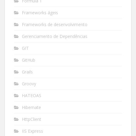
Fórmula 1
Frameworks ágeis
Frameworks de desenvolvimento
Gerenciamento de Dependências
GIT
GitHub
Grails
Groovy
HATEOAS
Hibernate
HttpClient
IIS Express