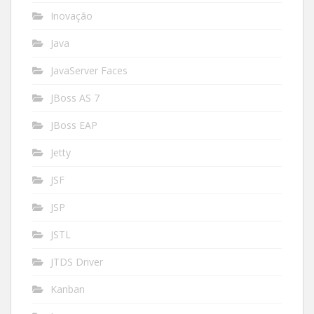
Inovação
Java
JavaServer Faces
JBoss AS 7
JBoss EAP
Jetty
JSF
JSP
JSTL
JTDS Driver
Kanban