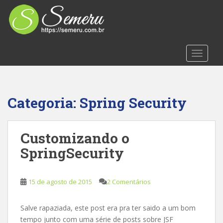
S
k
i
p
t
TOGGLE
o
m
a
i
Categoria:
Spring Security
n
c
o
Customizando o
n
SpringSecurity
t
e
n
15 de agosto de 2015
2 Comentários
t
Salve rapaziada, este post era pra ter saido a um bom
tempo junto com uma série de posts sobre JSF