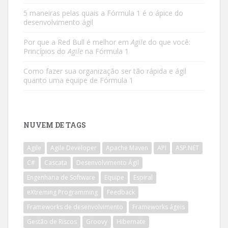
5 maneiras pelas quais a Fórmula 1 é o ápice do
desenvolvimento ágil
Por que a Red Bull é melhor em
Agile
do que você:
Princípios do
Agile
na Fórmula 1
Como fazer sua organização ser tão rápida e ágil
quanto uma equipe de Fórmula 1
NUVEM DE TAGS
Agile
Agile Developer
Apache Maven
API
ASP.NET
C#
Cascata
Desenvolvimento Ágil
Engenharia de Software
Equipe
Espiral
eXtreming Programming
Feedback
Frameworks de desenvolvimento
Frameworks ágeis
Gestão de Riscos
Groovy
Hibernate