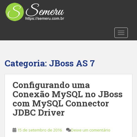
S
k
i
p
t
TOGGLE
o
m
a
i
Categoria:
JBoss AS 7
n
c
o
Configurando uma
n
Conexão MySQL no JBoss
t
com MySQL Connector
e
n
JDBC Driver
t
15 de setembro de 2016
Deixe um comentário