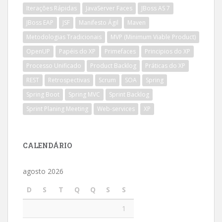
Iterações Rápidas
JavaServer Faces
JBoss AS 7
JBoss EAP
JSF
Manifesto Ágil
Maven
Metodologias Tradicionais
MVP (Minimum Viable Product)
OpenUP
Papéis do XP
Primefaces
Principios do XP
Processo Unificado
Product Backlog
Práticas do XP
REST
Retrospectivas
Scrum
SOA
Spring
Spring Boot
Spring MVC
Sprint Backlog
Sprint Planing Meeting
Web-services
XP
CALENDÁRIO
agosto 2026
D
S
T
Q
Q
S
S
1