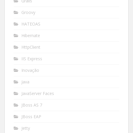
Grails
Groovy
HATEOAS
Hibernate
HttpClient
IIS Express
Inovação
Java
JavaServer Faces
JBoss AS 7
JBoss EAP
Jetty