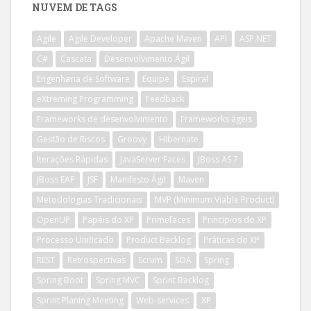
NUVEM DE TAGS
Agile
Agile Developer
Apache Maven
API
ASP.NET
C#
Cascata
Desenvolvimento Ágil
Engenharia de Software
Equipe
Espiral
eXtreming Programming
Feedback
Frameworks de desenvolvimento
Frameworks ágeis
Gestão de Riscos
Groovy
Hibernate
Iterações Rápidas
JavaServer Faces
JBoss AS 7
JBoss EAP
JSF
Manifesto Ágil
Maven
Metodologias Tradicionais
MVP (Minimum Viable Product)
OpenUP
Papéis do XP
Primefaces
Principios do XP
Processo Unificado
Product Backlog
Práticas do XP
REST
Retrospectivas
Scrum
SOA
Spring
Spring Boot
Spring MVC
Sprint Backlog
Sprint Planing Meeting
Web-services
XP