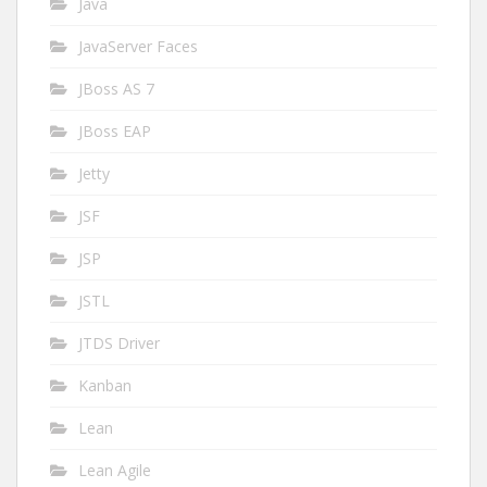
Java
JavaServer Faces
JBoss AS 7
JBoss EAP
Jetty
JSF
JSP
JSTL
JTDS Driver
Kanban
Lean
Lean Agile