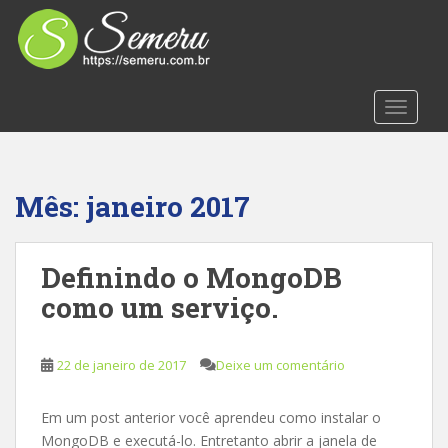
S
k
i
p
t
TOGGLE
o
m
a
i
Mês:
janeiro 2017
n
c
o
Definindo o MongoDB
n
como um serviço.
t
e
n
22 de janeiro de 2017
Deixe um comentário
t
Em um post anterior você aprendeu como instalar o
MongoDB e executá-lo. Entretanto abrir a janela de