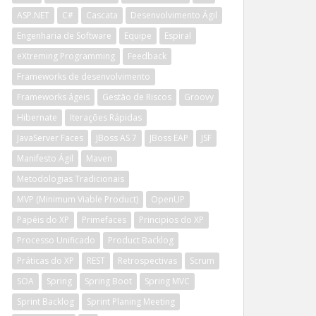
ASP.NET
C#
Cascata
Desenvolvimento Ágil
Engenharia de Software
Equipe
Espiral
eXtreming Programming
Feedback
Frameworks de desenvolvimento
Frameworks ágeis
Gestão de Riscos
Groovy
Hibernate
Iterações Rápidas
JavaServer Faces
JBoss AS 7
JBoss EAP
JSF
Manifesto Ágil
Maven
Metodologias Tradicionais
MVP (Minimum Viable Product)
OpenUP
Papéis do XP
Primefaces
Principios do XP
Processo Unificado
Product Backlog
Práticas do XP
REST
Retrospectivas
Scrum
SOA
Spring
Spring Boot
Spring MVC
Sprint Backlog
Sprint Planing Meeting