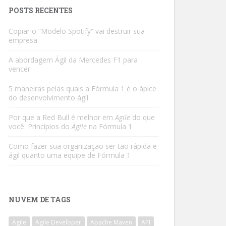
POSTS RECENTES
Copiar o “Modelo Spotify” vai destruir sua
empresa
A abordagem Ágil da Mercedes F1 para
vencer
5 maneiras pelas quais a Fórmula 1 é o ápice
do desenvolvimento ágil
Por que a Red Bull é melhor em
Agile
do que
você: Princípios do
Agile
na Fórmula 1
Como fazer sua organização ser tão rápida e
ágil quanto uma equipe de Fórmula 1
NUVEM DE TAGS
Agile
Agile Developer
Apache Maven
API