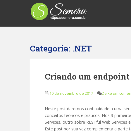
S
k
i
p
t
o
m
Categoria:
.NET
a
i
n
c
Criando um endpoint
o
n
t
10 de novembro de 2017
Deixe um comen
e
n
Neste post daremos continuidade a uma série
t
conceitos teóricos e praticos. Nos 3 primei
Services, outro sobre RESTful Web Services
Este post por sua vez complementa a parte te