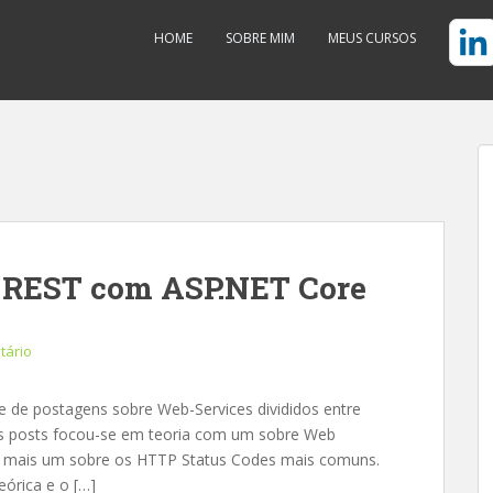
HOME
SOBRE MIM
MEUS CURSOS
 REST com ASP.NET Core
tário
 de postagens sobre Web-Services divididos entre
ros posts focou-se em teoria com um sobre Web
 e mais um sobre os HTTP Status Codes mais comuns.
órica e o […]