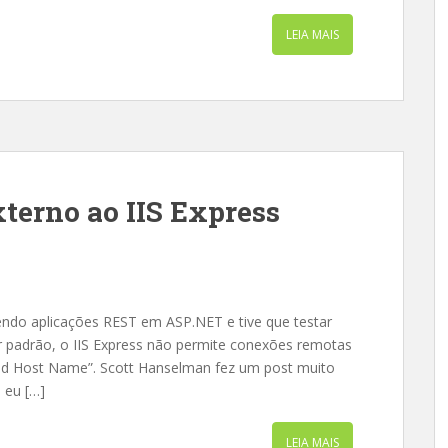
LEIA MAIS
terno ao IIS Express
endo aplicações REST em ASP.NET e tive que testar
 padrão, o IIS Express não permite conexões remotas
alid Host Name”. Scott Hanselman fez um post muito
 eu […]
LEIA MAIS