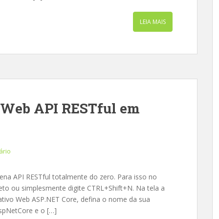
LEIA MAIS
 Web API RESTful em
ário
na API RESTful totalmente do zero. Para isso no
jeto ou simplesmente digite CTRL+Shift+N. Na tela a
icativo Web ASP.NET Core, defina o nome da sua
spNetCore e o […]