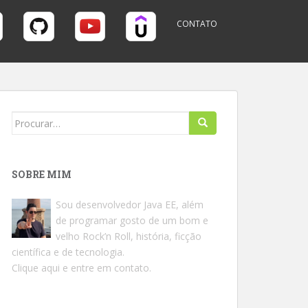
CONTATO
Search
for:
SOBRE MIM
Sou desenvolvedor Java EE, além
de programar gosto de um bom e
velho Rock’n Roll, história, ficção
científica e de tecnologia.
Clique aqui e entre em contato.