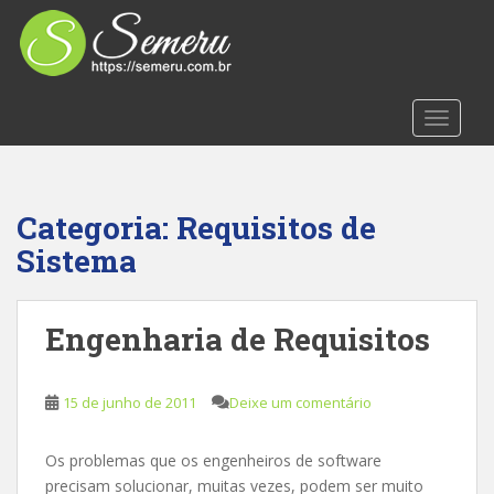
S
k
i
p
t
TOGGLE
o
m
a
i
Categoria:
Requisitos de
n
Sistema
c
o
n
Engenharia de Requisitos
t
e
n
15 de junho de 2011
Deixe um comentário
t
Os problemas que os engenheiros de software
precisam solucionar, muitas vezes, podem ser muito