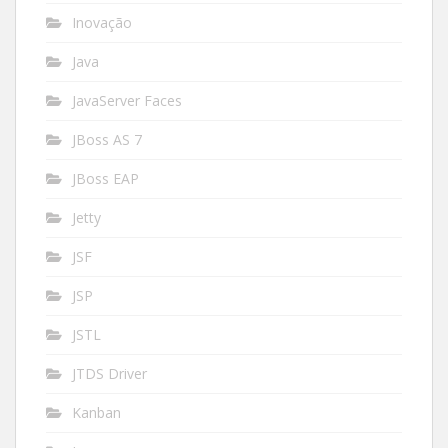
Inovação
Java
JavaServer Faces
JBoss AS 7
JBoss EAP
Jetty
JSF
JSP
JSTL
JTDS Driver
Kanban