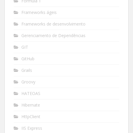
Fórmula 1
Frameworks ágeis
Frameworks de desenvolvimento
Gerenciamento de Dependências
GIT
GitHub
Grails
Groovy
HATEOAS
Hibernate
HttpClient
IIS Express