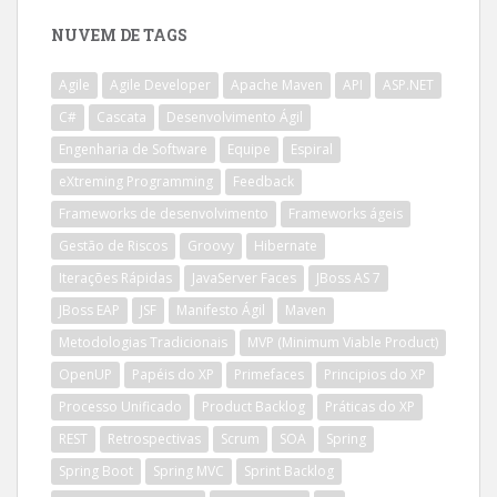
NUVEM DE TAGS
Agile
Agile Developer
Apache Maven
API
ASP.NET
C#
Cascata
Desenvolvimento Ágil
Engenharia de Software
Equipe
Espiral
eXtreming Programming
Feedback
Frameworks de desenvolvimento
Frameworks ágeis
Gestão de Riscos
Groovy
Hibernate
Iterações Rápidas
JavaServer Faces
JBoss AS 7
JBoss EAP
JSF
Manifesto Ágil
Maven
Metodologias Tradicionais
MVP (Minimum Viable Product)
OpenUP
Papéis do XP
Primefaces
Principios do XP
Processo Unificado
Product Backlog
Práticas do XP
REST
Retrospectivas
Scrum
SOA
Spring
Spring Boot
Spring MVC
Sprint Backlog