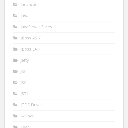
Inovação
Java
JavaServer Faces
JBoss AS 7
JBoss EAP
Jetty
JSF
JSP
JSTL
JTDS Driver
Kanban
Lean