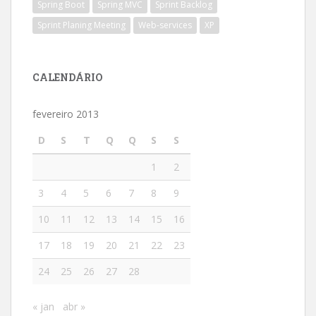
Spring Boot
Spring MVC
Sprint Backlog
Sprint Planing Meeting
Web-services
XP
CALENDÁRIO
fevereiro 2013
D
S
T
Q
Q
S
S
1
2
3
4
5
6
7
8
9
10
11
12
13
14
15
16
17
18
19
20
21
22
23
24
25
26
27
28
« jan
abr »