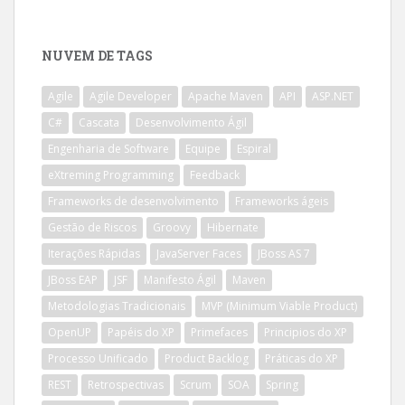
NUVEM DE TAGS
Agile
Agile Developer
Apache Maven
API
ASP.NET
C#
Cascata
Desenvolvimento Ágil
Engenharia de Software
Equipe
Espiral
eXtreming Programming
Feedback
Frameworks de desenvolvimento
Frameworks ágeis
Gestão de Riscos
Groovy
Hibernate
Iterações Rápidas
JavaServer Faces
JBoss AS 7
JBoss EAP
JSF
Manifesto Ágil
Maven
Metodologias Tradicionais
MVP (Minimum Viable Product)
OpenUP
Papéis do XP
Primefaces
Principios do XP
Processo Unificado
Product Backlog
Práticas do XP
REST
Retrospectivas
Scrum
SOA
Spring