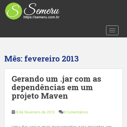
S
k
i
p
t
TOGGLE
o
m
a
i
Mês:
fevereiro 2013
n
c
o
Gerando um .jar com as
n
dependências em um
t
projeto Maven
e
n
t
8 de fevereiro de 2013
8 Comentários
Uma das coisas mais incovenientes para iniciantes em