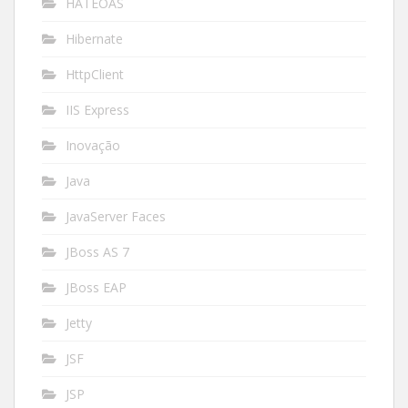
HATEOAS
Hibernate
HttpClient
IIS Express
Inovação
Java
JavaServer Faces
JBoss AS 7
JBoss EAP
Jetty
JSF
JSP