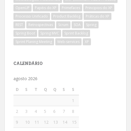
OpenUP
Papéis do XP
Primefaces
Principios do XP
Processo Unificado
Product Backlog
Práticas do XP
REST
Retrospectivas
Scrum
SOA
Spring
Spring Boot
Spring MVC
Sprint Backlog
Sprint Planing Meeting
Web-services
XP
CALENDÁRIO
agosto 2026
D
S
T
Q
Q
S
S
1
2
3
4
5
6
7
8
9
10
11
12
13
14
15