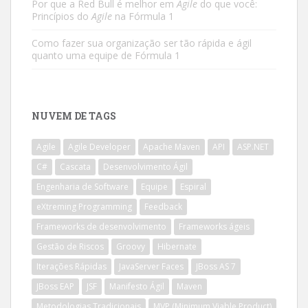
Por que a Red Bull é melhor em
Agile
do que você:
Princípios do
Agile
na Fórmula 1
Como fazer sua organização ser tão rápida e ágil
quanto uma equipe de Fórmula 1
NUVEM DE TAGS
Agile
Agile Developer
Apache Maven
API
ASP.NET
C#
Cascata
Desenvolvimento Ágil
Engenharia de Software
Equipe
Espiral
eXtreming Programming
Feedback
Frameworks de desenvolvimento
Frameworks ágeis
Gestão de Riscos
Groovy
Hibernate
Iterações Rápidas
JavaServer Faces
JBoss AS 7
JBoss EAP
JSF
Manifesto Ágil
Maven
Metodologias Tradicionais
MVP (Minimum Viable Product)